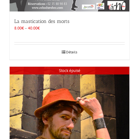
La mastication des morts
8.00
€
–
40.00
€
Détails
Stock épuisé