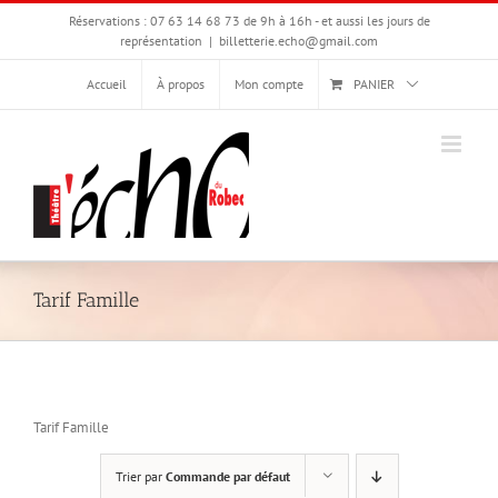
Passer
Réservations : 07 63 14 68 73 de 9h à 16h - et aussi les jours de
au
représentation
|
billetterie.echo@gmail.com
contenu
Accueil
À propos
Mon compte
PANIER
Tarif Famille
Tarif Famille
Trier par
Commande par défaut