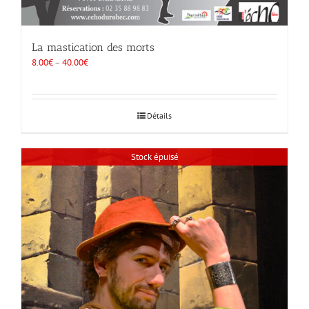
La mastication des morts
8.00
€
–
40.00
€
Détails
Stock épuisé