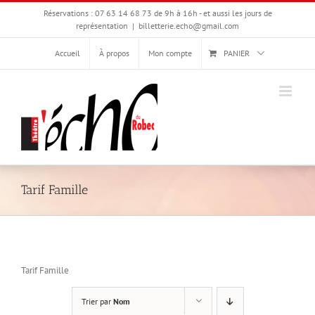
Passer
Réservations : 07 63 14 68 73 de 9h à 16h - et aussi les jours de
au
représentation
|
billetterie.echo@gmail.com
contenu
Accueil
À propos
Mon compte
PANIER
Tarif Famille
Tarif Famille
Trier par
Nom