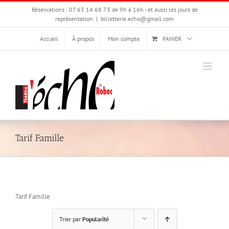
Passer
Réservations : 07 63 14 68 73 de 9h à 16h - et aussi les jours de
au
représentation
|
billetterie.echo@gmail.com
contenu
Accueil
À propos
Mon compte
PANIER
Tarif Famille
Tarif Famille
Trier par
Popularité