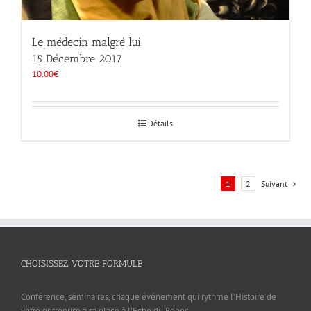
Le médecin malgré lui
15 Décembre 2017
10.00
€
Détails
1
2
Suivant
CHOISISSEZ VOTRE FORMULE
Conférence, séminaires, chaque événement qui rythme l’Histoire de
votre entreprise a sa place à l’Echo du Robec.