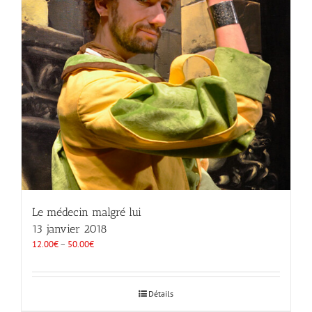
Le médecin malgré lui
13 janvier 2018
12.00
€
–
50.00
€
Détails