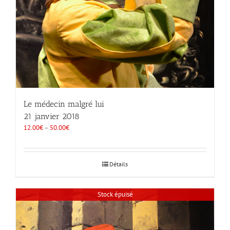
Le médecin malgré lui
21 janvier 2018
12.00
€
–
50.00
€
Détails
Stock épuisé