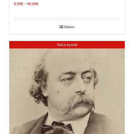
8.00
€
–
40.00
€
Détails
Stock épuisé