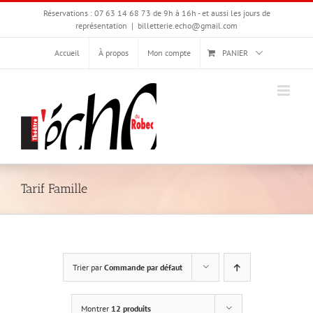
Passer
Réservations : 07 63 14 68 73 de 9h à 16h - et aussi les jours de
au
représentation
|
billetterie.echo@gmail.com
contenu
Accueil
À propos
Mon compte
PANIER
Tarif Famille
Trier par
Commande par défaut
Montrer
12 produits