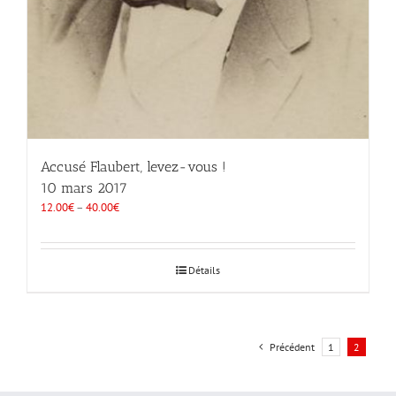
Accusé Flaubert, levez-vous !
10 mars 2017
12.00
€
–
40.00
€
Détails
Précédent
1
2