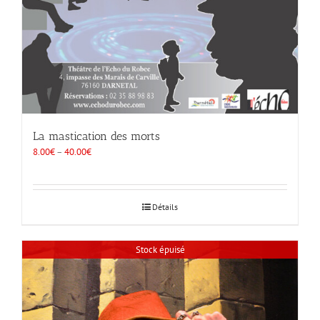
La mastication des morts
8.00
€
–
40.00
€
Détails
Stock épuisé