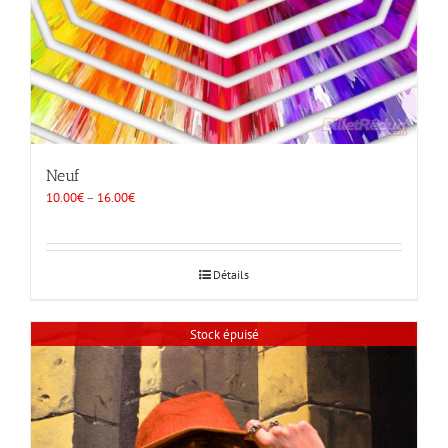
Neuf
10.00
€
–
16.00
€
Détails
Stock épuisé