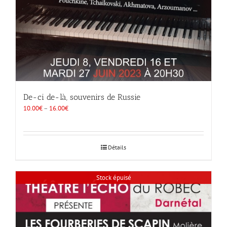
De-ci de-là, souvenirs de Russie
10.00
€
–
16.00
€
Détails
Stock épuisé