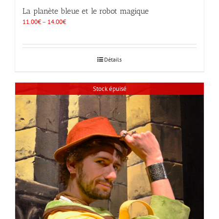
La planète bleue et le robot magique
11.00
€
–
14.00
€
Détails
Stock épuisé