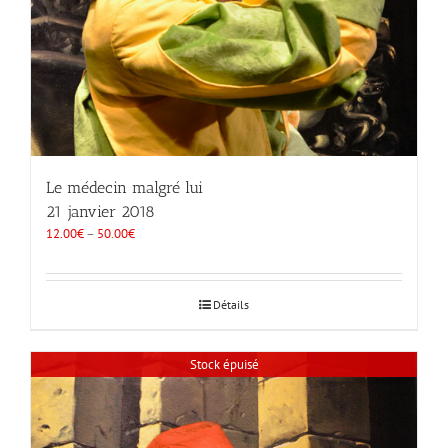
Le médecin malgré lui
21 janvier 2018
12.00
€
–
50.00
€
Détails
Stock épuisé