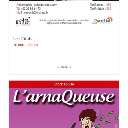
Les Ritals
20.00
€
–
25.00
€
Détails
Stock épuisé