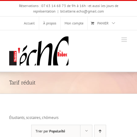
Passer
Réservations : 07 63 14 68 73 de 9h à 16h - et aussi les jours de
au
représentation
|
billetterie.echo@gmail.com
contenu
Accueil
À propos
Mon compte
PANIER
Tarif réduit
Étudiants, scolaires, chômeurs
Trier par
Popularité