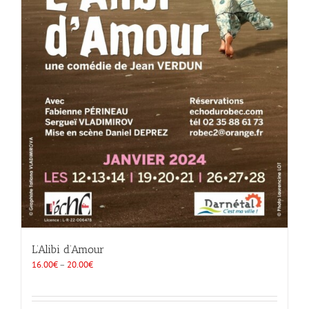
L’Alibi d’Amour
16.00
€
–
20.00
€