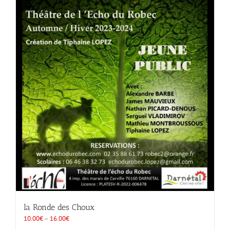
la Ronde des Choux
10.00
€
–
16.00
€