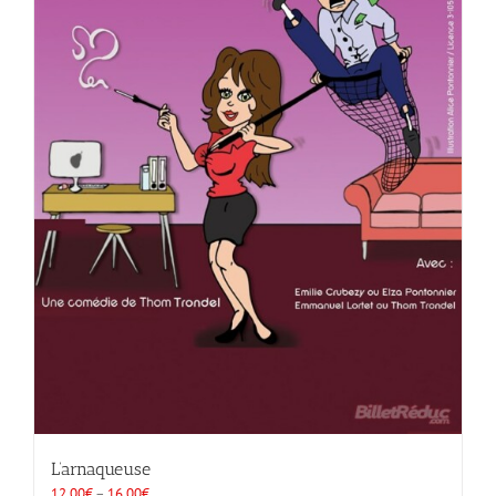
L’arnaqueuse
12.00
€
–
16.00
€