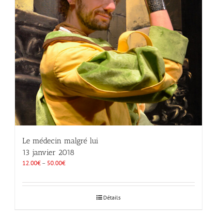
Le médecin malgré lui
13 janvier 2018
12.00
€
–
50.00
€
Détails