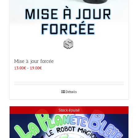
Mise à jour forcée
13.00
€
–
19.00
€
Détails
Stock épuisé