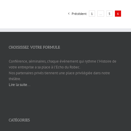
Précédent
1
…
5
6
CHOISISSEZ VOTRE FORMULE
Conférence, séminaires, chaque événement qui rythme l’Histoire de
votre entreprise a sa place à l’Echo du Robec.
Nos partenaires privés tiennent une place privilégiée dans notre
théâtre.
Lire la suite...
CATÉGORIES