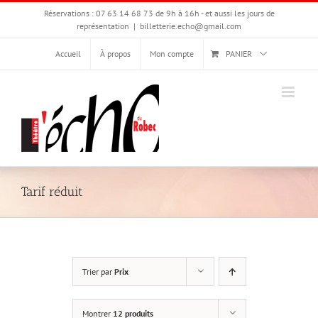
Passer
Réservations : 07 63 14 68 73 de 9h à 16h - et aussi les jours de
au
représentation
|
billetterie.echo@gmail.com
contenu
Accueil
À propos
Mon compte
PANIER
Tarif réduit
Trier par
Prix
Montrer
12 produits