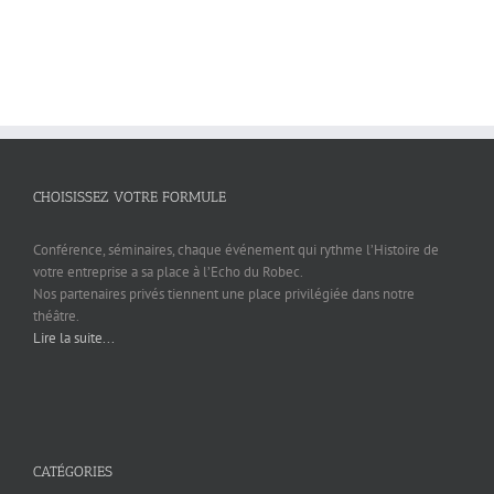
CHOISISSEZ VOTRE FORMULE
Conférence, séminaires, chaque événement qui rythme l’Histoire de
votre entreprise a sa place à l’Echo du Robec.
Nos partenaires privés tiennent une place privilégiée dans notre
théâtre.
Lire la suite...
CATÉGORIES