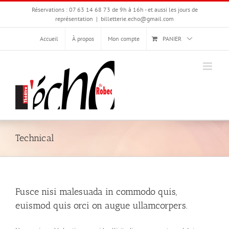
Passer
Réservations : 07 63 14 68 73 de 9h à 16h - et aussi les jours de
au
représentation
|
billetterie.echo@gmail.com
contenu
Accueil
À propos
Mon compte
PANIER
Technical
Fusce nisi malesuada in commodo quis,
euismod quis orci on augue ullamcorpers.