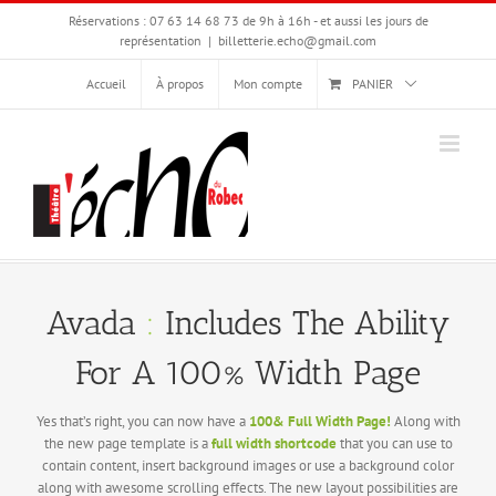
Passer
Réservations : 07 63 14 68 73 de 9h à 16h - et aussi les jours de
au
représentation
|
billetterie.echo@gmail.com
contenu
Accueil
À propos
Mon compte
PANIER
Avada
:
Includes The Ability
For A 100% Width Page
Yes that’s right, you can now have a
100& Full Width Page!
Along with
the new page template is a
full width shortcode
that you can use to
contain content, insert background images or use a background color
along with awesome scrolling effects. The new layout possibilities are