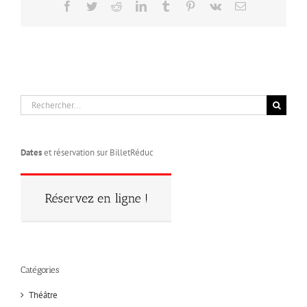
Facebook
Twitter
Reddit
LinkedIn
Tumblr
Pinterest
Vk
Email
Rechercher:
Dates
et réservation sur BilletRéduc
Catégories
Théâtre