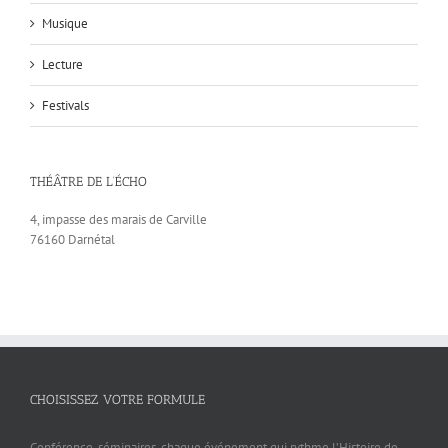
Musique
Lecture
Festivals
THÉÂTRE DE L’ÉCHO
4, impasse des marais de Carville
76160 Darnétal
CHOISISSEZ VOTRE FORMULE
Conférence, séminaires, chaque événement qui rythme l’Histoire de