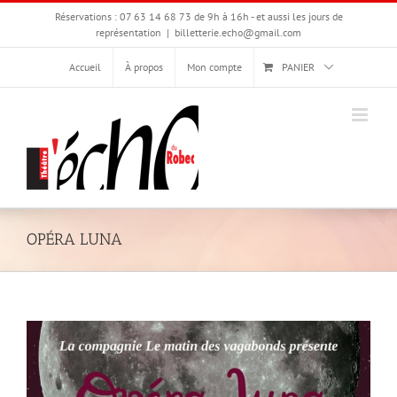
Passer
Réservations : 07 63 14 68 73 de 9h à 16h - et aussi les jours de
au
représentation
|
billetterie.echo@gmail.com
contenu
Accueil
À propos
Mon compte
PANIER
OPÉRA LUNA
Voir
l'image
agrandie