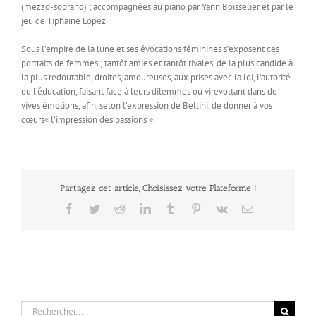
(mezzo-soprano) ; accompagnées au piano par Yann Boisselier et par le
jeu de Tiphaine Lopez.
Sous l’empire de la lune et ses évocations féminines s’exposent ces
portraits de femmes ; tantôt amies et tantôt rivales, de la plus candide à
la plus redoutable, droites, amoureuses, aux prises avec la loi, l’autorité
ou l’éducation, faisant face à leurs dilemmes ou virevoltant dans de
vives émotions, afin, selon l’expression de Bellini, de donner à vos
cœurs« l’impression des passions ».
Partagez cet article, Choisissez votre Plateforme !
Facebook
Twitter
Reddit
LinkedIn
Tumblr
Pinterest
Vk
Email
Rechercher: