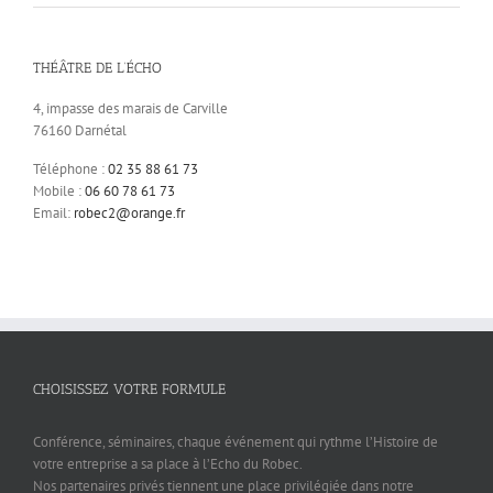
THÉÂTRE DE L’ÉCHO
4, impasse des marais de Carville
76160 Darnétal
Téléphone :
02 35 88 61 73
Mobile :
06 60 78 61 73
Email:
robec2@orange.fr
CHOISISSEZ VOTRE FORMULE
Conférence, séminaires, chaque événement qui rythme l’Histoire de
votre entreprise a sa place à l’Echo du Robec.
Nos partenaires privés tiennent une place privilégiée dans notre