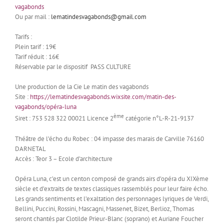
vagabonds
Ou par mail :
lematindesvagabonds@gmail.com
Tarifs :
Plein tarif : 19€
Tarif réduit : 16€
Réservable par le dispositif PASS CULTURE
Une production de la Cie Le matin des vagabonds
Site :
https://lematindesvagabonds.wixsite.com/matin-des-
vagabonds/opéra-luna
ème
Siret : 753 528 322 00021 Licence 2
catégorie n°L-R-21-9137
Théâtre de l’écho du Robec : 04 impasse des marais de Carville 76160
DARNETAL
Accès : Teor 3 – Ecole d’architecture
Opéra Luna, c’est un centon composé de grands airs d’opéra du XIXème
siècle et d’extraits de textes classiques rassemblés pour leur faire écho.
Les grands sentiments et l’exaltation des personnages lyriques de Verdi,
Bellini, Puccini, Rossini, Mascagni, Massenet, Bizet, Berlioz, Thomas
seront chantés par Clotilde Prieur-Blanc (soprano) et Auriane Foucher