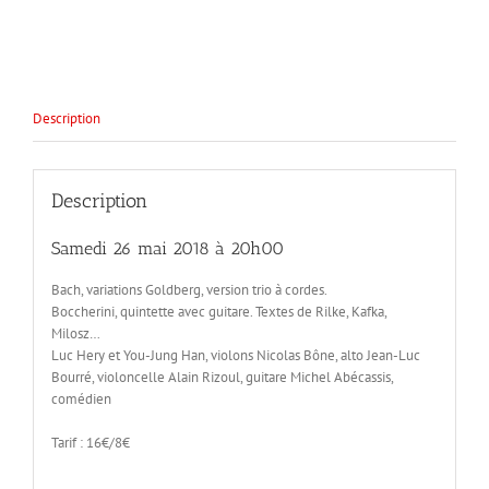
Ensemble
MiroirsB&B
Description
Description
Samedi 26 mai 2018 à 20h00
Bach, variations Goldberg, version trio à cordes.
Boccherini, quintette avec guitare. Textes de Rilke, Kafka,
Milosz…
Luc Hery et You-Jung Han, violons Nicolas Bône, alto Jean-Luc
Bourré, violoncelle Alain Rizoul, guitare Michel Abécassis,
comédien
Tarif : 16€/8€