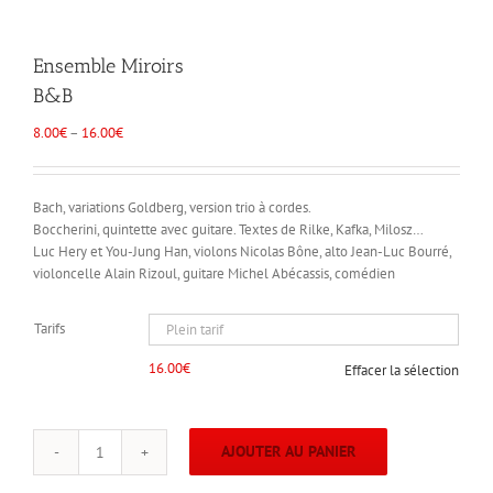
Ensemble Miroirs
B&B
8.00
€
–
16.00
€
Bach, variations Goldberg, version trio à cordes.
Boccherini, quintette avec guitare. Textes de Rilke, Kafka, Milosz…
Luc Hery et You-Jung Han, violons Nicolas Bône, alto Jean-Luc Bourré,
violoncelle Alain Rizoul, guitare Michel Abécassis, comédien
Tarifs
16.00
€
Effacer la sélection
AJOUTER AU PANIER
quantité
de