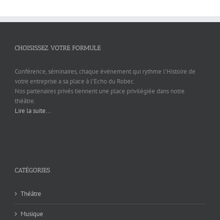
CHOISISSEZ VOTRE FORMULE
Conférence, séminaires, chaque événement qui rythme l’Histoire de
votre entreprise a sa place à l’Echo du Robec.
Nos partenaires privés tiennent une place privilégiée dans notre
théâtre.
Lire la suite...
CATÉGORIES
Théâtre
Musique