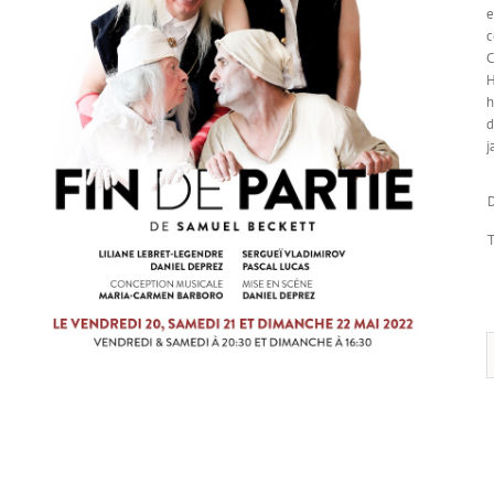
e
c
C
H
h
d
j
T