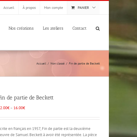
Accueil
À propos
Mon compte
PANIER
Nos créations
Les ateliers
Contact
Accueil
Non classé
Fin de partie de Beckett
Fin de partie de Beckett
2.00
€
–
16.00
€
crite en français en 1957, Fin de partie est la deuxième
euvre de Samuel Beckett à avoir été représentée. La pièce