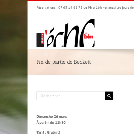
Passer
Réservations : 07 63 14 68 73 de 9h à 16h - et aussi les jours d
au
contenu
Fin de partie de Beckett
Rechercher:
Dimanche 26 mars
À partir de 11h30
Tarif : Gratuit!