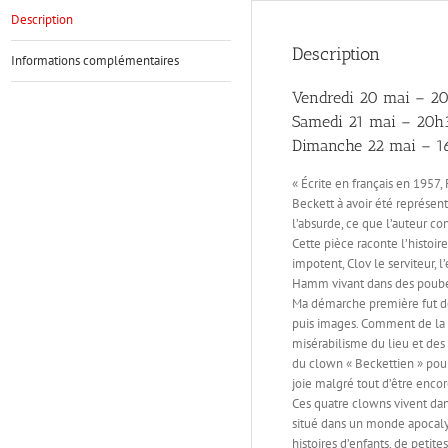
Description
Description
Informations complémentaires
Vendredi 20 mai – 2
Samedi 21 mai – 20h
Dimanche 22 mai – 
« Écrite en français en 1957
Beckett à avoir été représen
l’absurde, ce que l’auteur co
Cette pièce raconte l’histoi
impotent, Clov le serviteur, 
Hamm vivant dans des poubel
Ma démarche première fut d
puis images. Comment de la su
misérabilisme du lieu et des
du clown « Beckettien » pour 
joie malgré tout d’être enco
Ces quatre clowns vivent dan
situé dans un monde apocalyp
histoires d’enfants, de petite