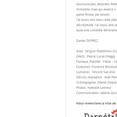
douloureuses, absurdes. Peti
immobile mais qui avance « 
partie finisse par sonner.
J’ai voulu voir dans cette piè
décrépitude. J’ai voulu dire 
aussi une comédie dévorante
Daniel DEPREZ
Avec: Serguei Vladimirov (C
(Nell) ; Pascal Lucas (Nagg)
Musique, Pianiste : Maria – 
Costumes: Florence Boutou
Lumières : Vincent Sarcelle
Décors, réalisation : Jean Pi
Scénographie: Daniel Depre
Photos: Nathalie Lemeur
Communication: Valérie Lec
Nous remercions la ville de