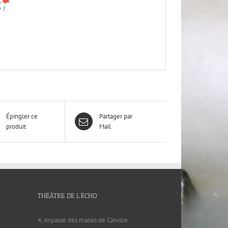
Épingler ce
Partager par
produit
Mail
THÉÂTRE DE L’ÉCHO
4, impasse des marais de Carville