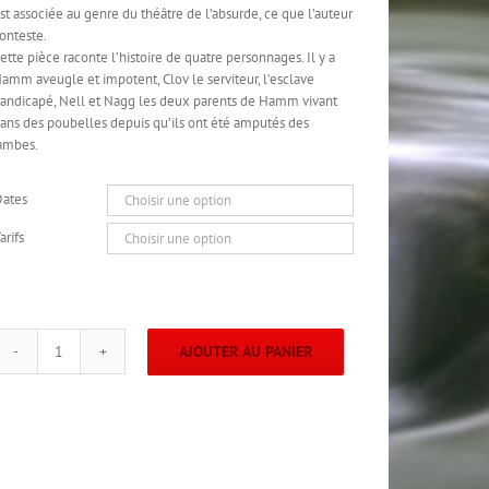
st associée au genre du théâtre de l’absurde, ce que l’auteur
onteste.
ette pièce raconte l’histoire de quatre personnages. Il y a
amm aveugle et impotent, Clov le serviteur, l’esclave
andicapé, Nell et Nagg les deux parents de Hamm vivant
ans des poubelles depuis qu’ils ont été amputés des
ambes.
Dates
arifs
AJOUTER AU PANIER
quantité
de
Fin
de
partie
de