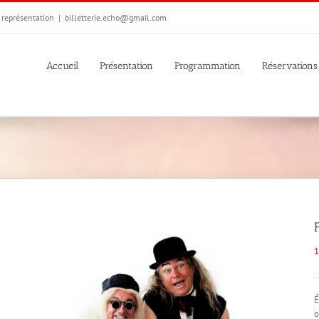
e représentation
|
billetterie.echo@gmail.com
Accueil
Présentation
Programmation
Réservations
1
É
o