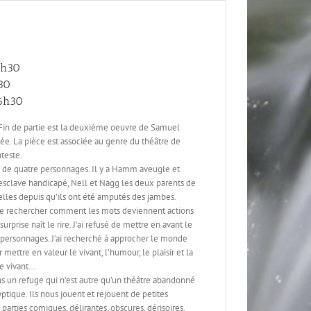
Beckett
0h30
30
16h30
, Fin de partie est la deuxième oeuvre de Samuel
tée. La pièce est associée au genre du théâtre de
nteste.
re de quatre personnages. Il y a Hamm aveugle et
l’esclave handicapé, Nell et Nagg les deux parents de
les depuis qu’ils ont été amputés des jambes.
e rechercher comment les mots deviennent actions
rprise naît le rire. J’ai refusé de mettre en avant le
 personnages. J’ai recherché à approcher le monde
mettre en valeur le vivant, l’humour, le plaisir et la
re vivant…
s un refuge qui n’est autre qu’un théâtre abandonné
tique. Ils nous jouent et rejouent de petites
s parties comiques, délirantes, obscures, dérisoires,