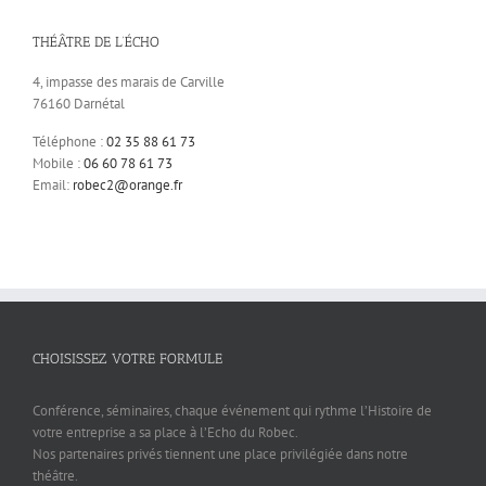
THÉÂTRE DE L’ÉCHO
4, impasse des marais de Carville
76160 Darnétal
Téléphone :
02 35 88 61 73
Mobile :
06 60 78 61 73
Email:
robec2@orange.fr
CHOISISSEZ VOTRE FORMULE
Conférence, séminaires, chaque événement qui rythme l’Histoire de
votre entreprise a sa place à l’Echo du Robec.
Nos partenaires privés tiennent une place privilégiée dans notre
théâtre.