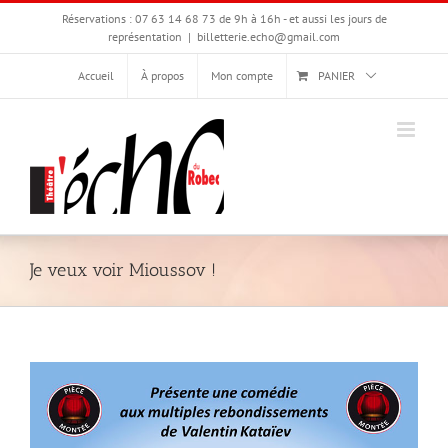
Passer
Réservations : 07 63 14 68 73 de 9h à 16h - et aussi les jours de
au
représentation
|
billetterie.echo@gmail.com
contenu
Accueil
À propos
Mon compte
PANIER
Je veux voir Mioussov !