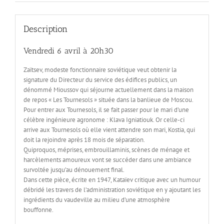
Description
Vendredi 6 avril à 20h30
Zaïtsev, modeste fonctionnaire soviétique veut obtenir la
signature du Directeur du service des édifices publics, un
dénommé Mioussov qui séjourne actuellement dans la maison
de repos « Les Tournesols » située dans la banlieue de Moscou.
Pour entrer aux Tournesols, il se fait passer pour le mari d’une
célèbre ingénieure agronome : Klava Igniatiouk. Or celle-ci
arrive aux Tournesols où elle vient attendre son mari, Kostia, qui
doit la rejoindre après 18 mois de séparation.
Quiproquos, méprises, embrouillaminis, scènes de ménage et
harcèlements amoureux vont se succéder dans une ambiance
survoltée jusqu’au dénouement final.
Dans cette pièce, écrite en 1947, Kataïev critique avec un humour
débridé les travers de l’administration soviétique en y ajoutant les
ingrédients du vaudeville au milieu d’une atmosphère
bouffonne.