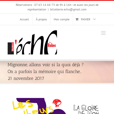
Passer
Réservations : 07 63 14 68 73 de 9h à 16h - et aussi les jours de
au
représentation
|
billetterie.echo@gmail.com
contenu
Accueil
À propos
Mon compte
PANIER
Mignonne, allons voir si la quoi déjà ?
On a parfois la mémoire qui flanche…
21 novembre 2017