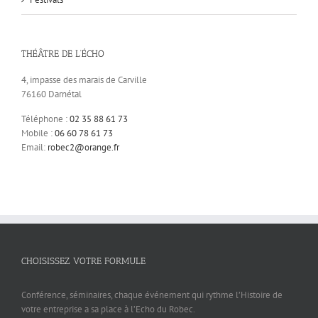
THÉÂTRE DE L’ÉCHO
4, impasse des marais de Carville
76160 Darnétal
Téléphone :
02 35 88 61 73
Mobile :
06 60 78 61 73
Email:
robec2@orange.fr
CHOISISSEZ VOTRE FORMULE
Conférence, séminaires, chaque événement qui rythme l’Histoire de
votre entreprise a sa place à l’Echo du Robec.