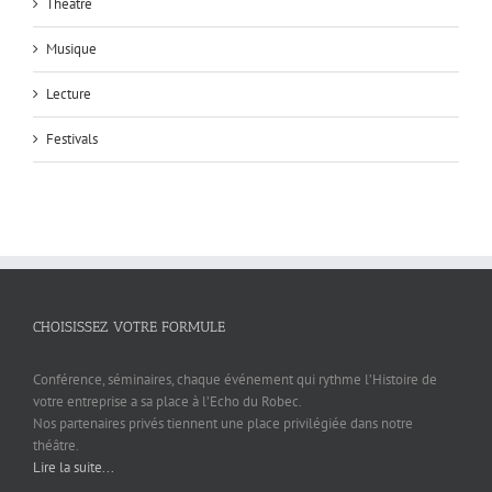
Théâtre
Musique
Lecture
Festivals
CHOISISSEZ VOTRE FORMULE
Conférence, séminaires, chaque événement qui rythme l’Histoire de
votre entreprise a sa place à l’Echo du Robec.
Nos partenaires privés tiennent une place privilégiée dans notre
théâtre.
Lire la suite...