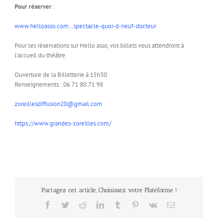
Pour réserver
:
www.helloasso.com…spectacle-quoi-d-neuf-docteur
Pour les réservations sur Hello asso, vos billets vous attendront à
l’accueil du théâtre
Ouverture de la Billetterie à 15h30
Renseignements : 06 71 80 71 98
zoreillesdiffusion20@gmail.com
https://www.grandes-zoreilles.com/
Partagez cet article, Choisissez votre Plateforme !
Facebook
Twitter
Reddit
LinkedIn
Tumblr
Pinterest
Vk
Email