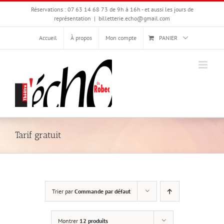
Passer
Réservations : 07 63 14 68 73 de 9h à 16h - et aussi les jours de
au
représentation
|
billetterie.echo@gmail.com
contenu
Accueil
À propos
Mon compte
PANIER
Tarif gratuit
Trier par
Commande par défaut
Montrer
12 produits