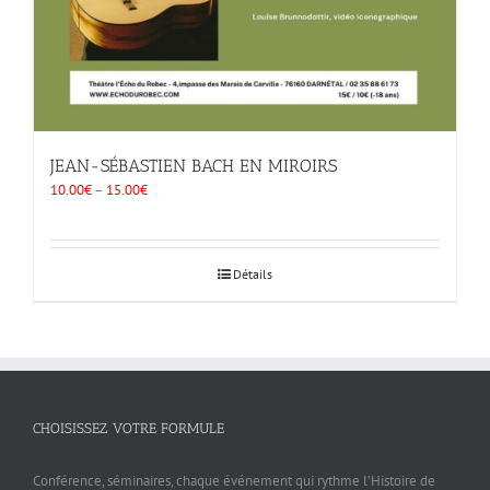
JEAN-SÉBASTIEN BACH EN MIROIRS
10.00
€
–
15.00
€
Détails
CHOISISSEZ VOTRE FORMULE
Conférence, séminaires, chaque événement qui rythme l’Histoire de