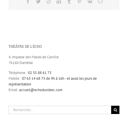
Facebook
Twitter
Reddit
LinkedIn
Tumblr
Pinterest
Vk
Email
THÉÂTRE DE L’ÉCHO
4, impasse des Marais de Carville
76160 Darnétal
Téléphone :
02 35 88 61 73
Mobile :
07 63 14 68 73 de 9h à 16h - et aussi les jours de
représentation
Email:
accueil@echodurobec.com
Rechercher: