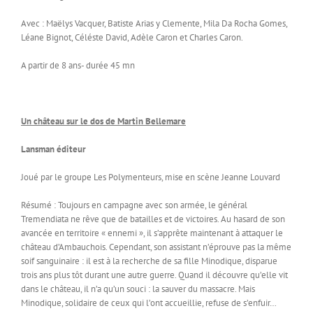
Avec : Maëlys Vacquer, Batiste Arias y Clemente, Mila Da Rocha Gomes,
Léane Bignot, Céléste David, Adèle Caron et Charles Caron.
A partir de 8 ans- durée 45 mn
Un château sur le dos de Martin Bellemare
Lansman éditeur
Joué par le groupe Les Polymenteurs, mise en scène Jeanne Louvard
Résumé : Toujours en campagne avec son armée, le général
Tremendiata ne rêve que de batailles et de victoires. Au hasard de son
avancée en territoire « ennemi », il s’apprête maintenant à attaquer le
château d’Ambauchois. Cependant, son assistant n’éprouve pas la même
soif sanguinaire : il est à la recherche de sa fille Minodique, disparue
trois ans plus tôt durant une autre guerre. Quand il découvre qu’elle vit
dans le château, il n’a qu’un souci : la sauver du massacre. Mais
Minodique, solidaire de ceux qui l’ont accueillie, refuse de s’enfuir…