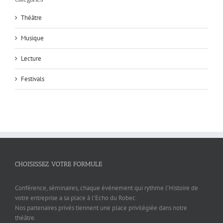
Théâtre
Musique
Lecture
Festivals
CHOISISSEZ VOTRE FORMULE
Conférence, séminaires, chaque événement qui rythme l’Histoire de
votre entreprise a sa place à l’Echo du Robec.
Nos partenaires privés tiennent une place privilégiée dans notre
théâtre.