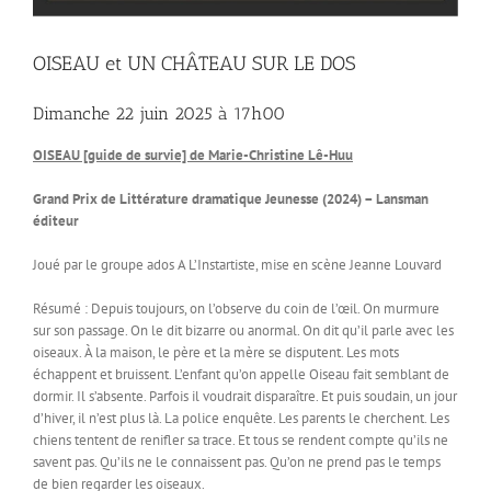
OISEAU et UN CHÂTEAU SUR LE DOS
Dimanche 22 juin 2025 à 17h00
OISEAU [guide de survie] de Marie-Christine Lê-Huu
Grand Prix de Littérature dramatique Jeunesse (2024) – Lansman
éditeur
Joué par le groupe ados A L’Instartiste, mise en scène Jeanne Louvard
Résumé : Depuis toujours, on l’observe du coin de l’œil. On murmure
sur son passage. On le dit bizarre ou anormal. On dit qu’il parle avec les
oiseaux. À la maison, le père et la mère se disputent. Les mots
échappent et bruissent. L’enfant qu’on appelle Oiseau fait semblant de
dormir. Il s’absente. Parfois il voudrait disparaître. Et puis soudain, un jour
d’hiver, il n’est plus là. La police enquête. Les parents le cherchent. Les
chiens tentent de renifler sa trace. Et tous se rendent compte qu’ils ne
savent pas. Qu’ils ne le connaissent pas. Qu’on ne prend pas le temps
de bien regarder les oiseaux.