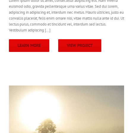
Lorem ipsum dolor sit amet, consectetur adipiscing elit. Nam viverra
euismod odio, gravida pellentesque urna varius vitae. Sed dui lorem,
adipiscing in adipiscing et, interdum nec metus. Mauris ultricies, justo eu
convallis placerat, felis enim ornare nisi, vitae mattis nulla ante id dui. Ut
lectus purus, commodo et tincidunt vel, interdum sed lectus.
Vestibulum adipiscing [...]
LEARN MORE
VIEW PROJECT