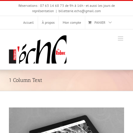
Passer
Réservations : 07 63 14 68 73 de 9h à 16h - et aussi les jours de
au
représentation
|
billetterie.echo@gmail.com
contenu
Accueil
À propos
Mon compte
PANIER
1 Column Text