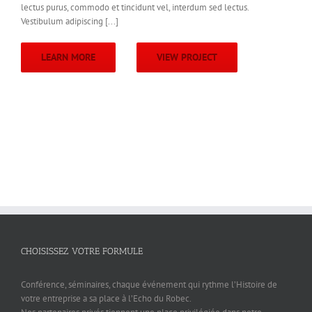
lectus purus, commodo et tincidunt vel, interdum sed lectus.
Vestibulum adipiscing [...]
LEARN MORE
VIEW PROJECT
CHOISISSEZ VOTRE FORMULE
Conférence, séminaires, chaque événement qui rythme l’Histoire de
votre entreprise a sa place à l’Echo du Robec.