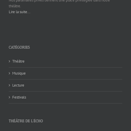
Nos partenaires privés tiennent une place privilégiée dans notre
théâtre.
Lire la suite...
CATÉGORIES
Théâtre
Musique
Lecture
Festivals
THÉÂTRE DE L’ÉCHO