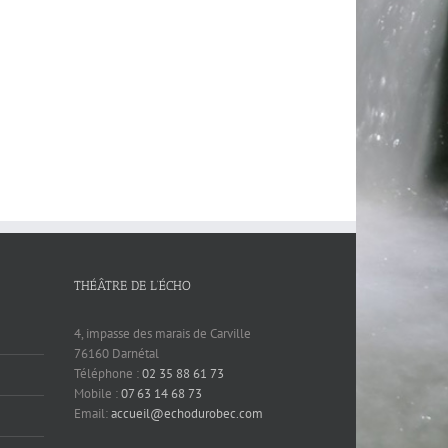
THÉÂTRE DE L’ÉCHO
4, impasse des marais de Carville
76160 Darnétal
Téléphone :
02 35 88 61 73
Mobile :
07 63 14 68 73
Email:
accueil@echodurobec.com