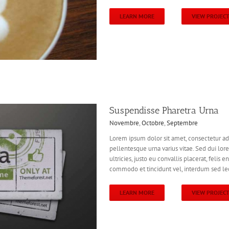
LEARN MORE
VIEW PROJEC
Suspendisse Pharetra Urna
Novembre
,
Octobre
,
Septembre
Lorem ipsum dolor sit amet, consectetur adi
pellentesque urna varius vitae. Sed dui lor
ultricies, justo eu convallis placerat, felis e
commodo et tincidunt vel, interdum sed lect
LEARN MORE
VIEW PROJEC