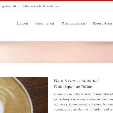
e représentation
|
billetterie.echo@gmail.com
Accueil
Présentation
Programmation
Réservations
Nam Viverra Euismod
Février
,
Septembre
,
Théâtre
Lorem ipsum dolor sit amet, consectetur adi
pellentesque urna varius vitae. Sed dui lor
ultricies, justo eu convallis placerat, felis e
commodo et tincidunt vel, interdum sed lect