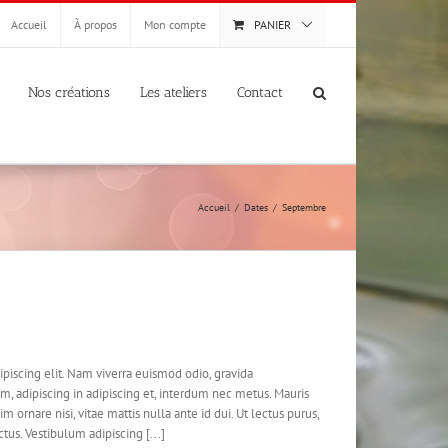
Accueil
À propos
Mon compte
PANIER
Nos créations
Les ateliers
Contact
Accueil
Dates
Septembre
piscing elit. Nam viverra euismod odio, gravida
em, adipiscing in adipiscing et, interdum nec metus. Mauris
nim ornare nisi, vitae mattis nulla ante id dui. Ut lectus purus,
us. Vestibulum adipiscing [...]