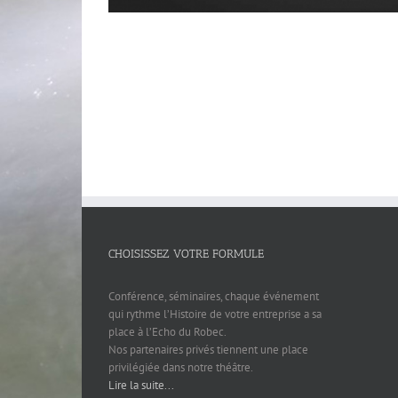
CHOISISSEZ VOTRE FORMULE
Conférence, séminaires, chaque événement
qui rythme l’Histoire de votre entreprise a sa
place à l’Echo du Robec.
Nos partenaires privés tiennent une place
privilégiée dans notre théâtre.
Lire la suite...