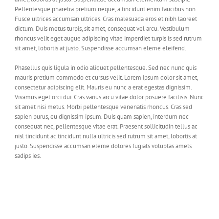
Pellentesque pharetra pretium neque, a tincidunt enim faucibus non.
Fusce ultrices accumsan ultrices. Cras malesuada eros et nibh laoreet
dictum. Duis metus turpis, sit amet, consequat vel arcu. Vestibulum
rhoncus velit eget augue adipiscing vitae imperdiet turpis is sed rutrum
sit amet, lobortis at justo. Suspendisse accumsan eleme eleifend.
Phasellus quis ligula in odio aliquet pellentesque. Sed nec nunc quis
mauris pretium commodo et cursus velit. Lorem ipsum dolor sit amet,
consectetur adipiscing elit. Mauris eu nunc a erat egestas dignissim.
Vivamus eget orci dui. Cras varius arcu vitae dolor posuere facilisis. Nunc
sit amet nisi metus. Morbi pellentesque venenatis rhoncus. Cras sed
sapien purus, eu dignissim ipsum. Duis quam sapien, interdum nec
consequat nec, pellentesque vitae erat. Praesent sollicitudin tellus ac
nisl tincidunt ac tincidunt nulla ultricis sed rutrum sit amet, lobortis at
justo. Suspendisse accumsan eleme dolores fugiats voluptas amets
sadips ies.