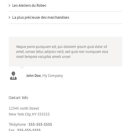
Les Ateliers du Robec
La plus précieuse des marchandises
Neque porro quisquam est, qui dolorem ipsum quia dolor sit
amet, consec tetur, adipisci velit, sed quia non numquam eius
modi tempora voluptas amets unser.
John Doe
Luke Beck
,
My Company
Theme Fusion
Contact Info
12345 north Street
New York City, NY 555555
Téléphone :
555-555-5555
Fax :
555-555-5555