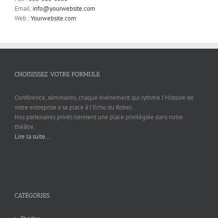
Email:
info@yourwebsite.com
Web :
Yourwebsite.com
CHOISISSEZ VOTRE FORMULE
Conférence, séminaires, chaque événement qui rythme l’Histoire de
votre entreprise a sa place à l’Echo du Robec.
Nos partenaires privés tiennent une place privilégiée dans notre
théâtre.
Lire la suite...
CATÉGORIES