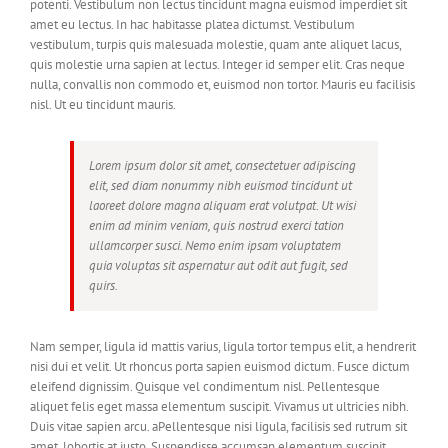
potenti. Vestibulum non lectus tincidunt magna euismod imperdiet sit
amet eu lectus. In hac habitasse platea dictumst. Vestibulum
vestibulum, turpis quis malesuada molestie, quam ante aliquet lacus,
quis molestie urna sapien at lectus. Integer id semper elit. Cras neque
nulla, convallis non commodo et, euismod non tortor. Mauris eu facilisis
nisl. Ut eu tincidunt mauris.
Lorem ipsum dolor sit amet, consectetuer adipiscing
elit, sed diam nonummy nibh euismod tincidunt ut
laoreet dolore magna aliquam erat volutpat. Ut wisi
enim ad minim veniam, quis nostrud exerci tation
ullamcorper susci. Nemo enim ipsam voluptatem
quia voluptas sit aspernatur aut odit aut fugit, sed
quirs.
Nam semper, ligula id mattis varius, ligula tortor tempus elit, a hendrerit
nisi dui et velit. Ut rhoncus porta sapien euismod dictum. Fusce dictum
eleifend dignissim. Quisque vel condimentum nisl. Pellentesque
aliquet felis eget massa elementum suscipit. Vivamus ut ultricies nibh.
Duis vitae sapien arcu. aPellentesque nisi ligula, facilisis sed rutrum sit
amet, lobortis at justo. Suspendisse accumsan elementum suscipit.