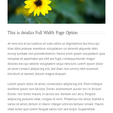
This is Avada’s Full Width Page Option
At vero eos et accusamus et iusto odios un dignissimos ducimus qui
blan ditiis prasixer esentium voluptatum un deleniti atqueste sites
excep turiitate non providentsimils. Nemo enim ipsam voluptatem quia
voluptas sit aspernatur aut odit aut fugit, consequunturser magni
dolores eos qui ratione voluptatem sequi nesciunt. Lorem ipsum dolor
sit amet consect adipiscing elit, sed diam non ummy nibh euismod
tincidunt ut laoreet, dolore magna aliquam.
Lorem ipsum dolor sit amet, consectetur adipiscing elit. Proin tristique
eleifend ipsum non facilisis. Donec elementum auctor orci in dictum.
Donec non tortor mauris, in iaculis leo. Aenean orci arcu, fringilla
adipiscing posuere vitae, congue id nunc. Phasellus nisl dolor, blandit a
varius sit amet, dictum in libero. Integer ultricies tempor ornare. Mauris
vitae tortor quis lorem feugiat varius non sed turpis. Suspendisse