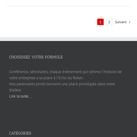
1
2
Suivant
CHOISISSEZ VOTRE FORMULE
Conférence, séminaires, chaque événement qui rythme l’Histoire de
votre entreprise a sa place à l’Echo du Robec.
Nos partenaires privés tiennent une place privilégiée dans notre
théâtre.
Lire la suite...
CATÉGORIES