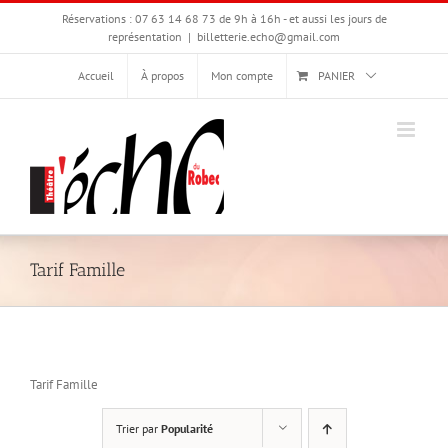
Passer
Réservations : 07 63 14 68 73 de 9h à 16h - et aussi les jours de
au
représentation
|
billetterie.echo@gmail.com
contenu
Accueil
À propos
Mon compte
PANIER
Tarif Famille
Tarif Famille
Trier par
Popularité