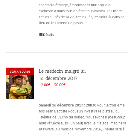
spectacle étrange, émouvant et burlesque qui
s’adresse à nous tous en état de «vivants». Les morts,
ces expulsés de la vie, ces exilés, les voici là, dans ce
lieu où les attend un passeur...
Détails
Le médecin malgré lui
Stock épuisé
16 décembre 2017
12.00
€
–
50.00
€
Samedi 16 décembre 2017 : 20h30
Pour la troisième
fois, Jean Baptiste Poquelin investira le plateau du
Théâtre de L’Echo du Robec. Nous avons ri (beaucoup)
mais réfléchi aussi (un peu) avec le Malade imaginaire
et l’Avare. Au mois de Novembre 2016, l’heure sera à