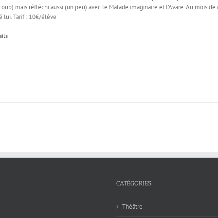
oup) mais réfléchi aussi (un peu) avec le Malade imaginaire et l’Avare. Au mois de
 lui. Tarif : 10€/élève
ails
CATÉGORIES
Théâtre