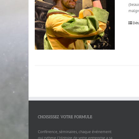
(beauc
malgré
Dét
CHOISISSEZ VOTRE FORMULE
Conférence, séminaires, chaque événement
qui rythme l’Histoire de votre entreprise a sa