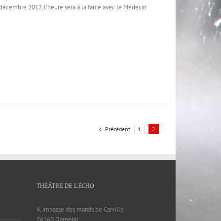
 décembre 2017, l’heure sera à la farce avec le Médecin
Précédent
1
2
THÉÂTRE DE L’ÉCHO
4, impasse des marais de Carville
76160 Darnétal