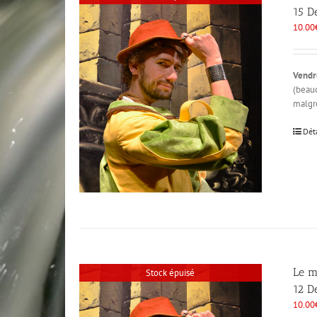
15 D
10.00
Vendr
(beauc
malgré
Dét
Le m
Stock épuisé
12 D
10.00