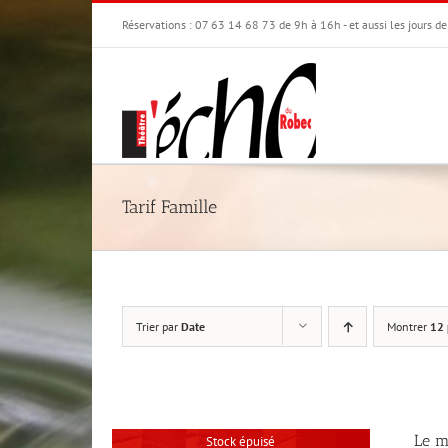
Passer
Réservations : 07 63 14 68 73 de 9h à 16h - et aussi les jours d
au
contenu
Tarif Famille
Trier par
Date
Montrer
12 
Le m
Stock épuisé