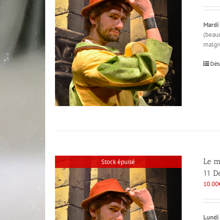
Mardi
(beauc
malgré
Dét
Le m
Stock épuisé
11 D
10.00
Lundi