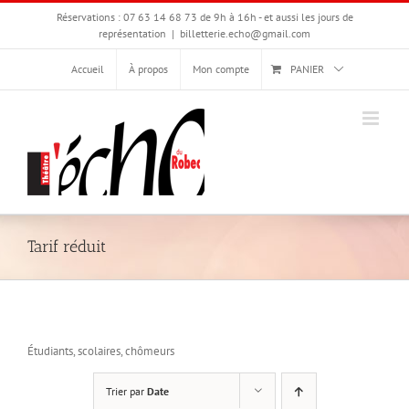
Passer
Réservations : 07 63 14 68 73 de 9h à 16h - et aussi les jours de
au
représentation
|
billetterie.echo@gmail.com
contenu
Accueil
À propos
Mon compte
PANIER
Tarif réduit
Étudiants, scolaires, chômeurs
Trier par
Date