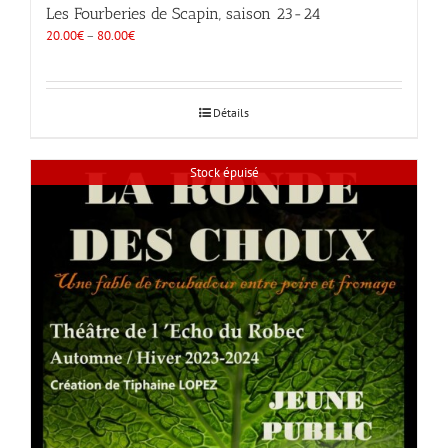
Les Fourberies de Scapin, saison 23-24
20.00
€
–
80.00
€
Détails
Stock épuisé