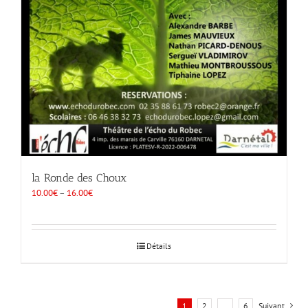
la Ronde des Choux
10.00
€
–
16.00
€
Détails
1
2
…
6
Suivant