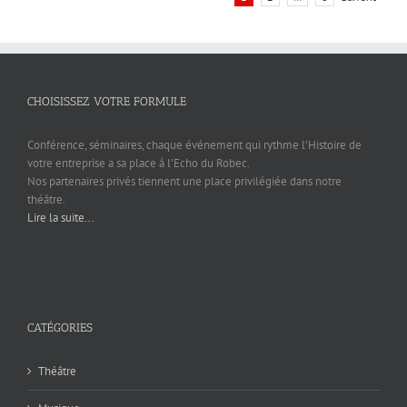
CHOISISSEZ VOTRE FORMULE
Conférence, séminaires, chaque événement qui rythme l’Histoire de
votre entreprise a sa place à l’Echo du Robec.
Nos partenaires privés tiennent une place privilégiée dans notre
théâtre.
Lire la suite...
CATÉGORIES
Théâtre